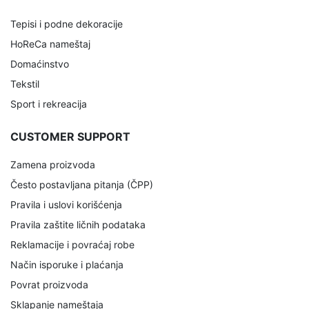
Tepisi i podne dekoracije
HoReCa nameštaj
Domaćinstvo
Tekstil
Sport i rekreacija
CUSTOMER SUPPORT
Zamena proizvoda
Često postavljana pitanja (ČPP)
Pravila i uslovi korišćenja
Pravila zaštite ličnih podataka
Reklamacije i povraćaj robe
Način isporuke i plaćanja
Povrat proizvoda
Sklapanje nameštaja