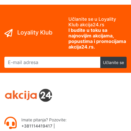
Učlanite se u Loyality
Klub akcija24.rs
I budite u toku sa
Loyality Klub
najnovijim akcijama,
popustima i promocijama
akcija24.rs.
E-mail adresa
Učlanite se
Imate pitanja? Pozovite:
+381114419417
|