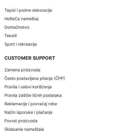
Tepisi i podne dekoracije
HoReCa nameštaj
Domaćinstvo
Tekstil
Sport i rekreacija
CUSTOMER SUPPORT
Zamena proizvoda
Često postavljana pitanja (ČPP)
Pravila i uslovi korišćenja
Pravila zaštite ličnih podataka
Reklamacije i povraćaj robe
Način isporuke i plaćanja
Povrat proizvoda
Sklapanje nameštaja