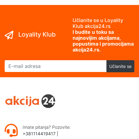
Učlanite se u Loyality
Klub akcija24.rs
I budite u toku sa
Loyality Klub
najnovijim akcijama,
popustima i promocijama
akcija24.rs.
E-mail adresa
Učlanite se
Imate pitanja? Pozovite:
+381114419417
|