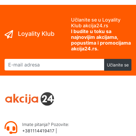
Učlanite se u Loyality
Klub akcija24.rs
I budite u toku sa
Loyality Klub
najnovijim akcijama,
popustima i promocijama
akcija24.rs.
E-mail adresa
Učlanite se
Imate pitanja? Pozovite:
+381114419417
|