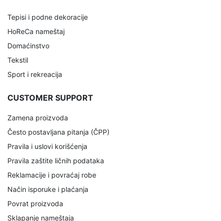
Tepisi i podne dekoracije
HoReCa nameštaj
Domaćinstvo
Tekstil
Sport i rekreacija
CUSTOMER SUPPORT
Zamena proizvoda
Često postavljana pitanja (ČPP)
Pravila i uslovi korišćenja
Pravila zaštite ličnih podataka
Reklamacije i povraćaj robe
Način isporuke i plaćanja
Povrat proizvoda
Sklapanje nameštaja