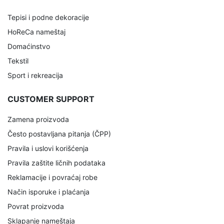
Tepisi i podne dekoracije
HoReCa nameštaj
Domaćinstvo
Tekstil
Sport i rekreacija
CUSTOMER SUPPORT
Zamena proizvoda
Često postavljana pitanja (ČPP)
Pravila i uslovi korišćenja
Pravila zaštite ličnih podataka
Reklamacije i povraćaj robe
Način isporuke i plaćanja
Povrat proizvoda
Sklapanje nameštaja