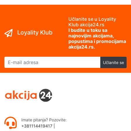
Učlanite se u Loyality
Klub akcija24.rs
I budite u toku sa
Loyality Klub
najnovijim akcijama,
popustima i promocijama
akcija24.rs.
E-mail adresa
Učlanite se
Imate pitanja? Pozovite:
+381114419417
|