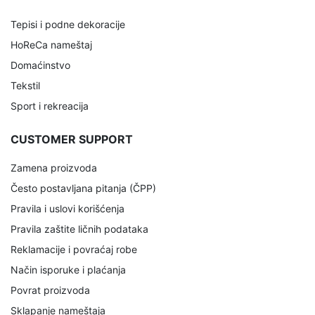
Tepisi i podne dekoracije
HoReCa nameštaj
Domaćinstvo
Tekstil
Sport i rekreacija
CUSTOMER SUPPORT
Zamena proizvoda
Često postavljana pitanja (ČPP)
Pravila i uslovi korišćenja
Pravila zaštite ličnih podataka
Reklamacije i povraćaj robe
Način isporuke i plaćanja
Povrat proizvoda
Sklapanje nameštaja