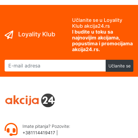
Učlanite se u Loyality
Klub akcija24.rs
I budite u toku sa
Loyality Klub
najnovijim akcijama,
popustima i promocijama
akcija24.rs.
E-mail adresa
Učlanite se
Imate pitanja? Pozovite:
+381114419417
|