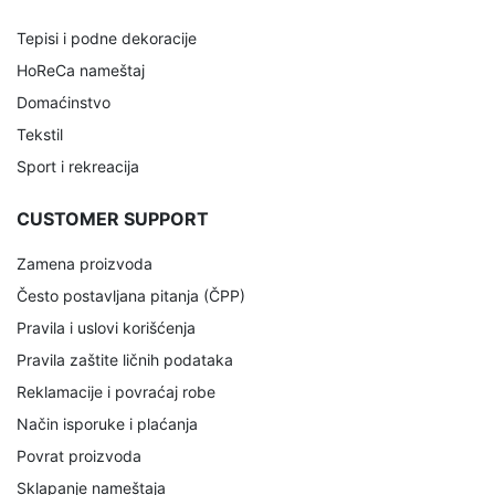
Tepisi i podne dekoracije
HoReCa nameštaj
Domaćinstvo
Tekstil
Sport i rekreacija
CUSTOMER SUPPORT
Zamena proizvoda
Često postavljana pitanja (ČPP)
Pravila i uslovi korišćenja
Pravila zaštite ličnih podataka
Reklamacije i povraćaj robe
Način isporuke i plaćanja
Povrat proizvoda
Sklapanje nameštaja