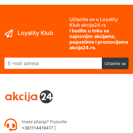
Učlanite se u Loyality
Klub akcija24.rs
I budite u toku sa
Loyality Klub
najnovijim akcijama,
popustima i promocijama
akcija24.rs.
E-mail adresa
Učlanite se
Imate pitanja? Pozovite:
+381114419417
|