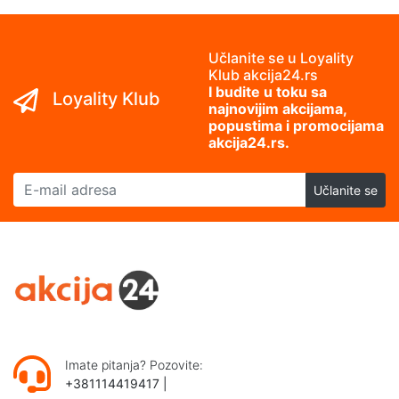
Učlanite se u Loyality
Klub akcija24.rs
I budite u toku sa
Loyality Klub
najnovijim akcijama,
popustima i promocijama
akcija24.rs.
E-mail adresa
Učlanite se
Imate pitanja? Pozovite:
+381114419417
|