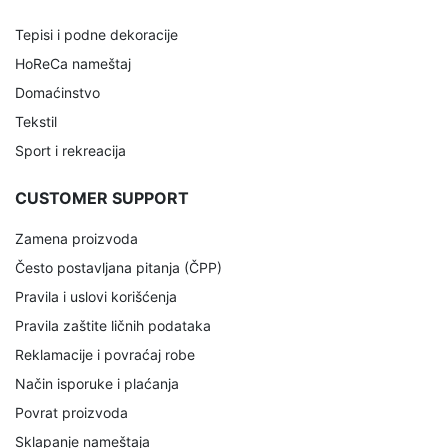
Tepisi i podne dekoracije
HoReCa nameštaj
Domaćinstvo
Tekstil
Sport i rekreacija
CUSTOMER SUPPORT
Zamena proizvoda
Često postavljana pitanja (ČPP)
Pravila i uslovi korišćenja
Pravila zaštite ličnih podataka
Reklamacije i povraćaj robe
Način isporuke i plaćanja
Povrat proizvoda
Sklapanje nameštaja