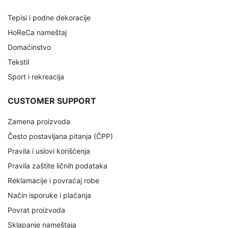
Tepisi i podne dekoracije
HoReCa nameštaj
Domaćinstvo
Tekstil
Sport i rekreacija
CUSTOMER SUPPORT
Zamena proizvoda
Često postavljana pitanja (ČPP)
Pravila i uslovi korišćenja
Pravila zaštite ličnih podataka
Reklamacije i povraćaj robe
Način isporuke i plaćanja
Povrat proizvoda
Sklapanje nameštaja