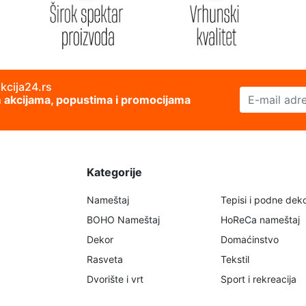
akcija24.rs
E-mail adresa
im akcijama, popustima i promocijama
Kategorije
Nameštaj
Tepisi i podne deko
BOHO Nameštaj
HoReCa nameštaj
Dekor
Domaćinstvo
Rasveta
Tekstil
Dvorište i vrt
Sport i rekreacija