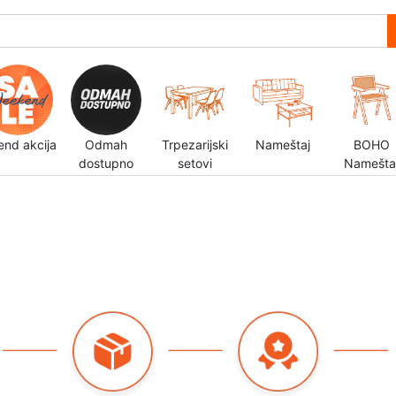
end akcija
Odmah
Trpezarijski
Nameštaj
BOHO
dostupno
setovi
Namešta