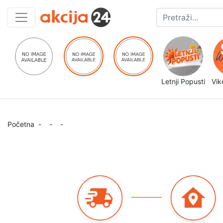
Letnji Popusti
Vik
Početna
-
-
-