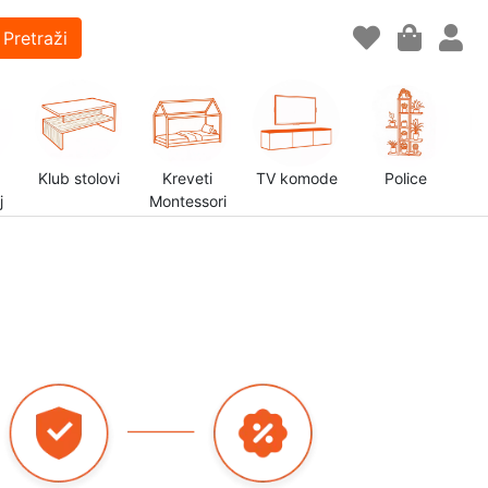
Pretraži
Klub stolovi
Kreveti
TV komode
Police
j
Montessori