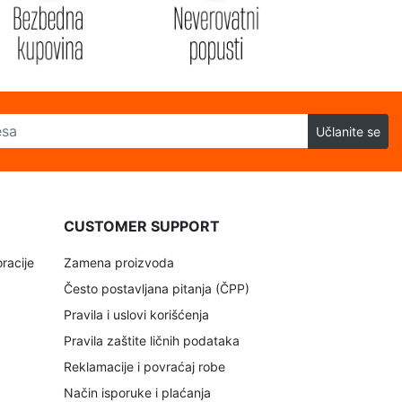
Učlanite se
CUSTOMER SUPPORT
racije
Zamena proizvoda
Često postavljana pitanja (ČPP)
Pravila i uslovi korišćenja
Pravila zaštite ličnih podataka
Reklamacije i povraćaj robe
Način isporuke i plaćanja