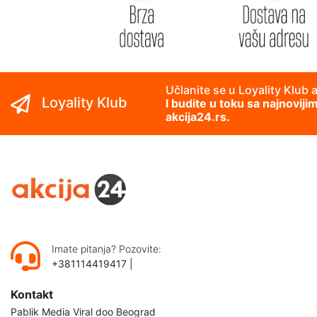
Učlanite se u Loyality Klub 
Loyality Klub
I budite u toku sa najnovij
akcija24.rs.
Imate pitanja? Pozovite:
+381114419417
|
Kontakt
Pablik Media Viral doo Beograd