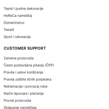
Tepisi i podne dekoracije
HoReCa nameštaj
Domaćinstvo
Tekstil
Sport i rekreacija
CUSTOMER SUPPORT
Zamena proizvoda
Često postavljana pitanja (ČPP)
Pravila i uslovi korišćenja
Pravila zaštite ličnih podataka
Reklamacije i povraćaj robe
Način isporuke i plaćanja
Povrat proizvoda
Sklapanje nameštaja