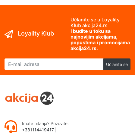
Učlanite se u Loyality
Klub akcija24.rs
I budite u toku sa
Loyality Klub
najnovijim akcijama,
popustima i promocijama
akcija24.rs.
E-mail adresa
Učlanite se
Imate pitanja? Pozovite:
+381114419417
|