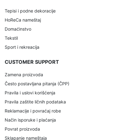
Tepisi i podne dekoracije
HoReCa nameštaj
Domaćinstvo
Tekstil
Sport i rekreacija
CUSTOMER SUPPORT
Zamena proizvoda
Često postavljana pitanja (ČPP)
Pravila i uslovi korišćenja
Pravila zaštite ličnih podataka
Reklamacije i povraćaj robe
Način isporuke i plaćanja
Povrat proizvoda
Sklapanje nameštaja