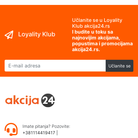
Učlanite se u Loyality
Klub akcija24.rs
I budite u toku sa
Loyality Klub
najnovijim akcijama,
popustima i promocijama
akcija24.rs.
E-mail adresa
Učlanite se
Imate pitanja? Pozovite:
+381114419417
|