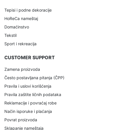
Tepisi i podne dekoracije
HoReCa nameštaj
Domaćinstvo
Tekstil
Sport i rekreacija
CUSTOMER SUPPORT
Zamena proizvoda
Često postavljana pitanja (ČPP)
Pravila i uslovi korišćenja
Pravila zaštite ličnih podataka
Reklamacije i povraćaj robe
Način isporuke i plaćanja
Povrat proizvoda
Sklapanje nameštaja