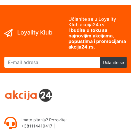
Učlanite se u Loyality
Klub akcija24.rs
I budite u toku sa
Loyality Klub
najnovijim akcijama,
popustima i promocijama
akcija24.rs.
E-mail adresa
Učlanite se
Imate pitanja? Pozovite:
+381114419417
|