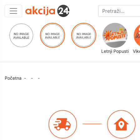
Letnji Popusti
Vik
Početna
-
-
-