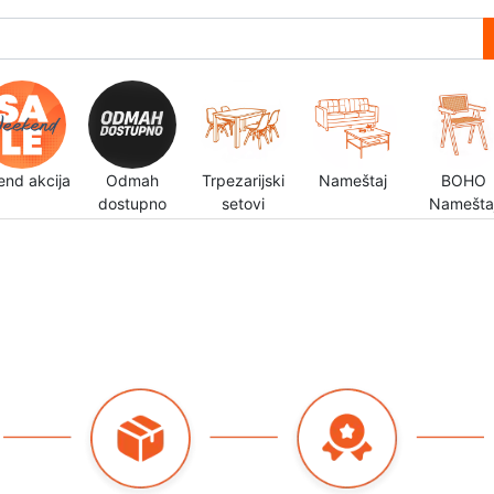
end akcija
Odmah
Trpezarijski
Nameštaj
BOHO
dostupno
setovi
Namešta