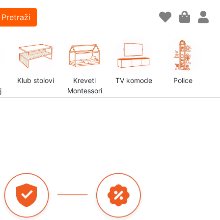
Pretraži
Klub stolovi
Kreveti
TV komode
Police
j
Montessori