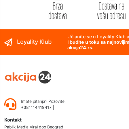
Učlanite se u Loyality Klub 
Loyality Klub
I budite u toku sa najnovij
akcija24.rs.
Imate pitanja? Pozovite:
+381114419417
|
Kontakt
Pablik Media Viral doo Beograd