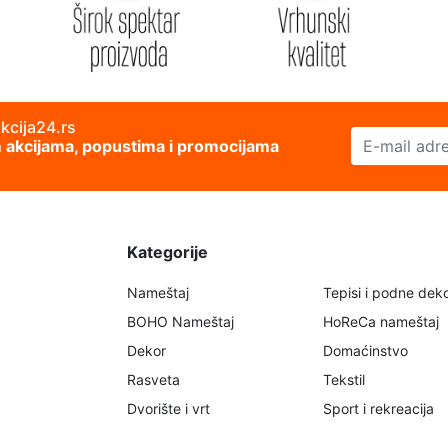
akcija24.rs
E-mail adresa
im akcijama, popustima i promocijama
Kategorije
Nameštaj
Tepisi i podne deko
BOHO Nameštaj
HoReCa nameštaj
Dekor
Domaćinstvo
Rasveta
Tekstil
Dvorište i vrt
Sport i rekreacija