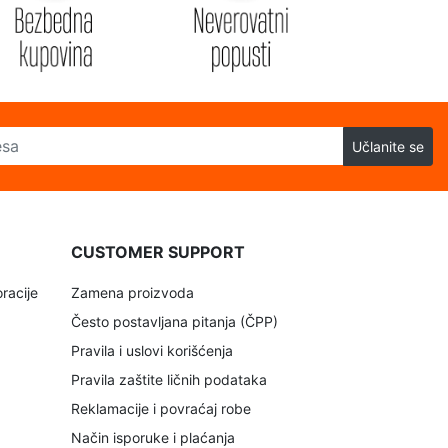
Učlanite se
CUSTOMER SUPPORT
racije
Zamena proizvoda
Često postavljana pitanja (ČPP)
Pravila i uslovi korišćenja
Pravila zaštite ličnih podataka
Reklamacije i povraćaj robe
Način isporuke i plaćanja