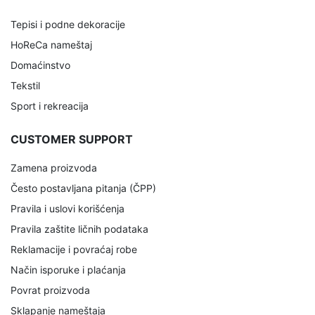
Tepisi i podne dekoracije
HoReCa nameštaj
Domaćinstvo
Tekstil
Sport i rekreacija
CUSTOMER SUPPORT
Zamena proizvoda
Često postavljana pitanja (ČPP)
Pravila i uslovi korišćenja
Pravila zaštite ličnih podataka
Reklamacije i povraćaj robe
Način isporuke i plaćanja
Povrat proizvoda
Sklapanje nameštaja