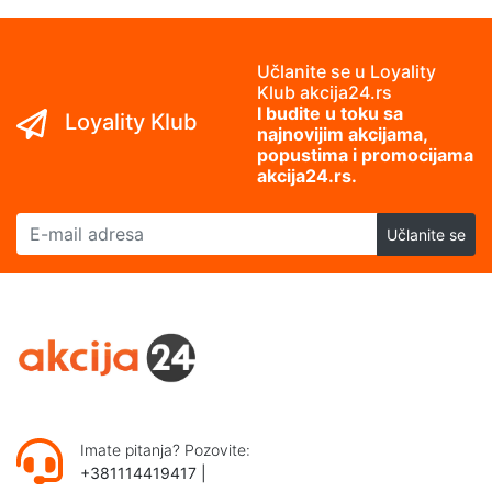
Učlanite se u Loyality
Klub akcija24.rs
I budite u toku sa
Loyality Klub
najnovijim akcijama,
popustima i promocijama
akcija24.rs.
E-mail adresa
Učlanite se
Imate pitanja? Pozovite:
+381114419417
|