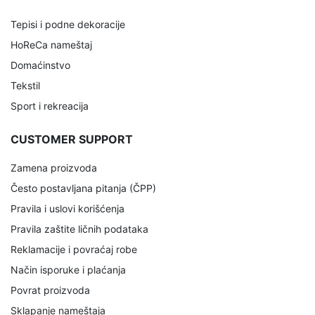
Tepisi i podne dekoracije
HoReCa nameštaj
Domaćinstvo
Tekstil
Sport i rekreacija
CUSTOMER SUPPORT
Zamena proizvoda
Često postavljana pitanja (ČPP)
Pravila i uslovi korišćenja
Pravila zaštite ličnih podataka
Reklamacije i povraćaj robe
Način isporuke i plaćanja
Povrat proizvoda
Sklapanje nameštaja