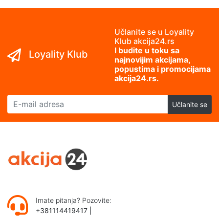
Učlanite se u Loyality
Klub akcija24.rs
I budite u toku sa
Loyality Klub
najnovijim akcijama,
popustima i promocijama
akcija24.rs.
E-mail adresa
Učlanite se
Imate pitanja? Pozovite:
+381114419417
|