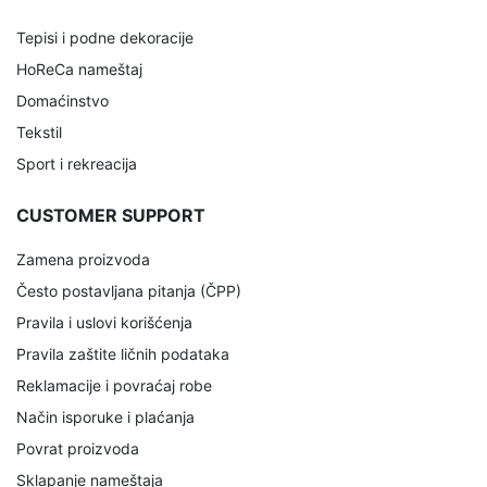
Tepisi i podne dekoracije
HoReCa nameštaj
Domaćinstvo
Tekstil
Sport i rekreacija
CUSTOMER SUPPORT
Zamena proizvoda
Često postavljana pitanja (ČPP)
Pravila i uslovi korišćenja
Pravila zaštite ličnih podataka
Reklamacije i povraćaj robe
Način isporuke i plaćanja
Povrat proizvoda
Sklapanje nameštaja