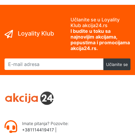
Učlanite se u Loyality
Klub akcija24.rs
I budite u toku sa
Loyality Klub
najnovijim akcijama,
popustima i promocijama
akcija24.rs.
E-mail adresa
Učlanite se
Imate pitanja? Pozovite:
+381114419417
|