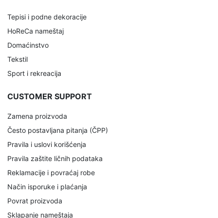
Tepisi i podne dekoracije
HoReCa nameštaj
Domaćinstvo
Tekstil
Sport i rekreacija
CUSTOMER SUPPORT
Zamena proizvoda
Često postavljana pitanja (ČPP)
Pravila i uslovi korišćenja
Pravila zaštite ličnih podataka
Reklamacije i povraćaj robe
Način isporuke i plaćanja
Povrat proizvoda
Sklapanje nameštaja