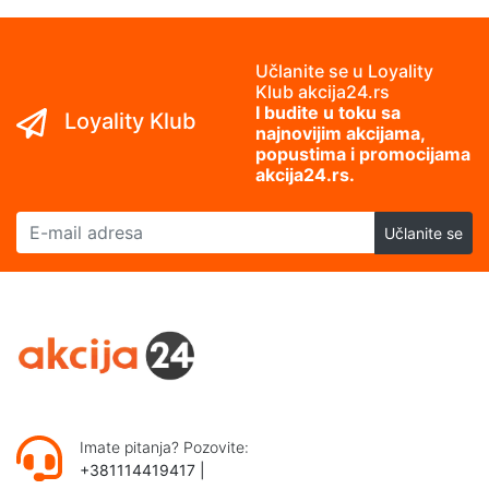
Učlanite se u Loyality
Klub akcija24.rs
I budite u toku sa
Loyality Klub
najnovijim akcijama,
popustima i promocijama
akcija24.rs.
E-mail adresa
Učlanite se
Imate pitanja? Pozovite:
+381114419417
|