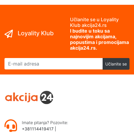
Učlanite se u Loyality
Klub akcija24.rs
I budite u toku sa
Loyality Klub
najnovijim akcijama,
popustima i promocijama
akcija24.rs.
E-mail adresa
Učlanite se
Imate pitanja? Pozovite:
+381114419417
|