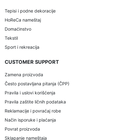
Tepisi i podne dekoracije
HoReCa nameštaj
Domaćinstvo
Tekstil
Sport i rekreacija
CUSTOMER SUPPORT
Zamena proizvoda
Često postavljana pitanja (ČPP)
Pravila i uslovi korišćenja
Pravila zaštite ličnih podataka
Reklamacije i povraćaj robe
Način isporuke i plaćanja
Povrat proizvoda
Sklapanje nameštaja