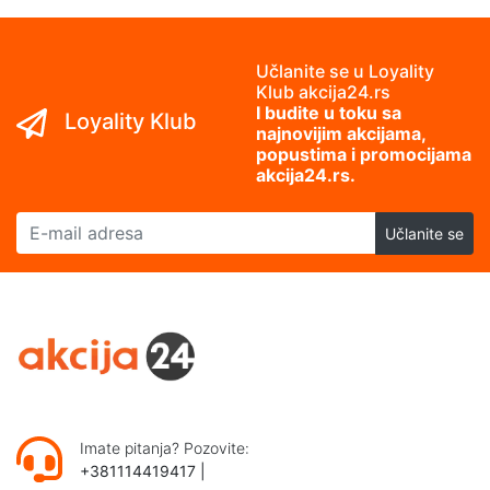
Učlanite se u Loyality
Klub akcija24.rs
I budite u toku sa
Loyality Klub
najnovijim akcijama,
popustima i promocijama
akcija24.rs.
E-mail adresa
Učlanite se
Imate pitanja? Pozovite:
+381114419417
|