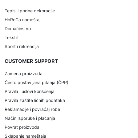
Tepisi i podne dekoracije
HoReCa nameštaj
Domaćinstvo
Tekstil
Sport i rekreacija
CUSTOMER SUPPORT
Zamena proizvoda
Često postavljana pitanja (ČPP)
Pravila i uslovi korišćenja
Pravila zaštite ličnih podataka
Reklamacije i povraćaj robe
Način isporuke i plaćanja
Povrat proizvoda
Sklapanje nameštaja