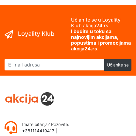
Učlanite se u Loyality
Klub akcija24.rs
I budite u toku sa
Loyality Klub
najnovijim akcijama,
popustima i promocijama
akcija24.rs.
E-mail adresa
Učlanite se
Imate pitanja? Pozovite:
+381114419417
|