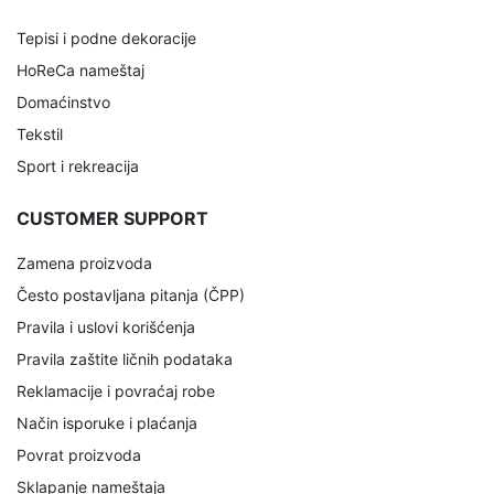
Tepisi i podne dekoracije
HoReCa nameštaj
Domaćinstvo
Tekstil
Sport i rekreacija
CUSTOMER SUPPORT
Zamena proizvoda
Često postavljana pitanja (ČPP)
Pravila i uslovi korišćenja
Pravila zaštite ličnih podataka
Reklamacije i povraćaj robe
Način isporuke i plaćanja
Povrat proizvoda
Sklapanje nameštaja