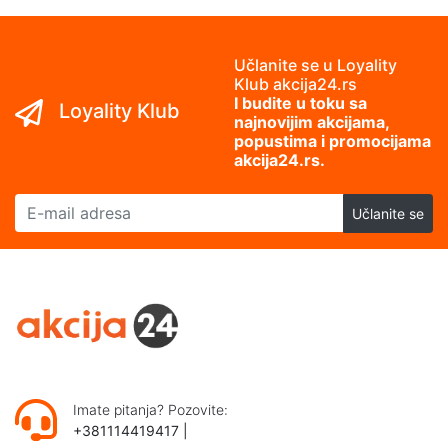
Učlanite se u Loyality
Klub akcija24.rs
I budite u toku sa
Loyality Klub
najnovijim akcijama,
popustima i promocijama
akcija24.rs.
E-mail adresa
Učlanite se
Imate pitanja? Pozovite:
+381114419417
|