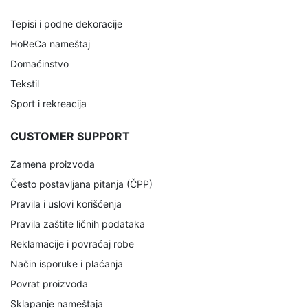
Tepisi i podne dekoracije
HoReCa nameštaj
Domaćinstvo
Tekstil
Sport i rekreacija
CUSTOMER SUPPORT
Zamena proizvoda
Često postavljana pitanja (ČPP)
Pravila i uslovi korišćenja
Pravila zaštite ličnih podataka
Reklamacije i povraćaj robe
Način isporuke i plaćanja
Povrat proizvoda
Sklapanje nameštaja