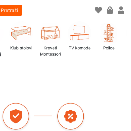
Pretraži
Klub stolovi
Kreveti
TV komode
Police
j
Montessori