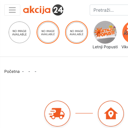
Letnji Popusti
Vik
Početna
-
-
-