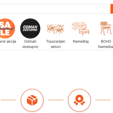
end akcija
Odmah
Trpezarijski
Nameštaj
BOHO
dostupno
setovi
Namešta