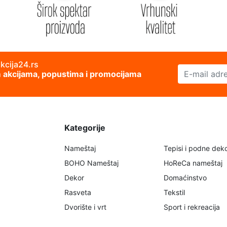
akcija24.rs
E-mail adresa
im akcijama, popustima i promocijama
Kategorije
Nameštaj
Tepisi i podne deko
BOHO Nameštaj
HoReCa nameštaj
Dekor
Domaćinstvo
Rasveta
Tekstil
Dvorište i vrt
Sport i rekreacija