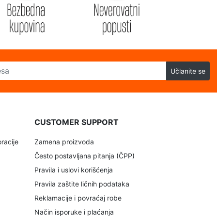
Učlanite se
CUSTOMER SUPPORT
racije
Zamena proizvoda
Često postavljana pitanja (ČPP)
Pravila i uslovi korišćenja
Pravila zaštite ličnih podataka
Reklamacije i povraćaj robe
Način isporuke i plaćanja