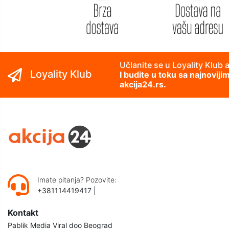
Učlanite se u Loyality Klub 
Loyality Klub
I budite u toku sa najnovij
akcija24.rs.
Imate pitanja? Pozovite:
+381114419417
|
Kontakt
Pablik Media Viral doo Beograd