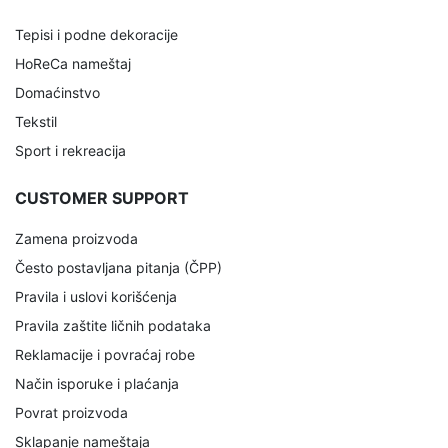
Tepisi i podne dekoracije
HoReCa nameštaj
Domaćinstvo
Tekstil
Sport i rekreacija
CUSTOMER SUPPORT
Zamena proizvoda
Često postavljana pitanja (ČPP)
Pravila i uslovi korišćenja
Pravila zaštite ličnih podataka
Reklamacije i povraćaj robe
Način isporuke i plaćanja
Povrat proizvoda
Sklapanje nameštaja