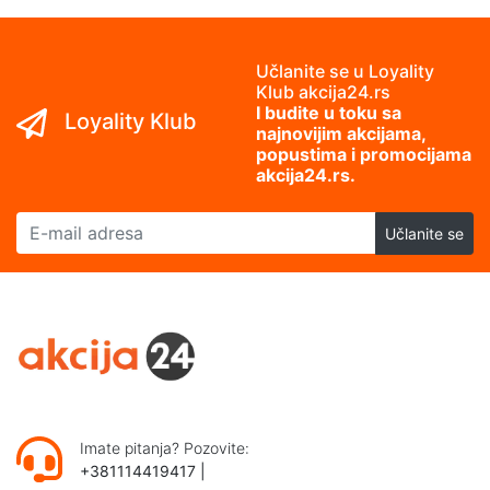
Učlanite se u Loyality
Klub akcija24.rs
I budite u toku sa
Loyality Klub
najnovijim akcijama,
popustima i promocijama
akcija24.rs.
E-mail adresa
Učlanite se
Imate pitanja? Pozovite:
+381114419417
|