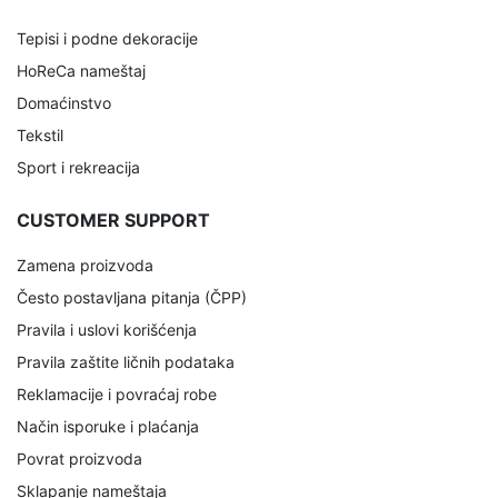
Tepisi i podne dekoracije
HoReCa nameštaj
Domaćinstvo
Tekstil
Sport i rekreacija
CUSTOMER SUPPORT
Zamena proizvoda
Često postavljana pitanja (ČPP)
Pravila i uslovi korišćenja
Pravila zaštite ličnih podataka
Reklamacije i povraćaj robe
Način isporuke i plaćanja
Povrat proizvoda
Sklapanje nameštaja