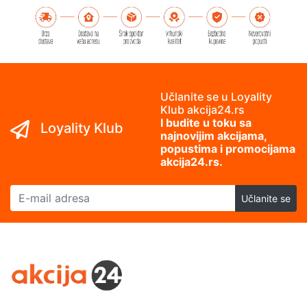
Učlanite se u Loyality
Klub akcija24.rs
I budite u toku sa
Loyality Klub
najnovijim akcijama,
popustima i promocijama
akcija24.rs.
E-mail adresa
Učlanite se