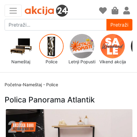
Pretraži
Nameštaj
Police
Letnji Popusti
Vikend akcija
d
Početna
-
Nameštaj
-
Police
Polica Panorama Atlantik