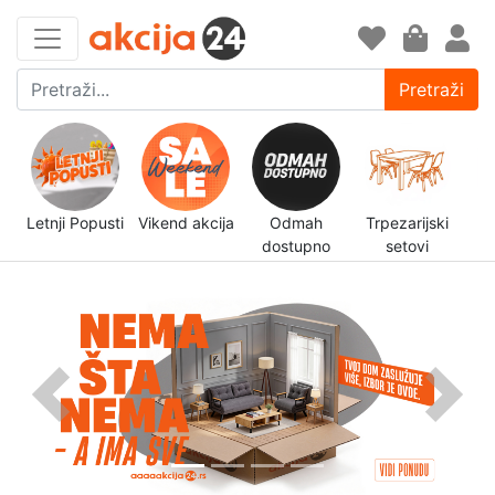
Pretraži
Letnji Popusti
Vikend akcija
Odmah
Trpezarijski
N
dostupno
setovi