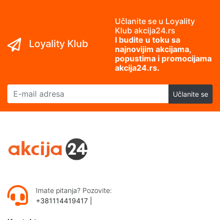
Učlanite se u Loyality
Klub akcija24.rs
I budite u toku sa
Loyality Klub
najnovijim akcijama,
popustima i promocijama
akcija24.rs.
E-mail adresa
Učlanite se
Imate pitanja? Pozovite:
+381114419417
|