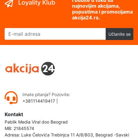
Loyality Klub
najnovijim akcijama,
popustima i promocijama
akcija24.rs.
E-mail adresa
Učlanite se
Imate pitanja? Pozovite:
+381114419417
|
Kontakt
Pablik Media Viral doo Beograd
MB: 21845574
Adresa: Luke Ćelovića Trebinjca 11 A/8/803, Beograd -Savski