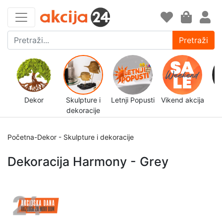
Pretraži
Dekor
Skulpture i
Letnji Popusti
Vikend akcija
dekoracije
d
Početna
-
Dekor
-
Skulpture i dekoracije
Dekoracija Harmony - Grey