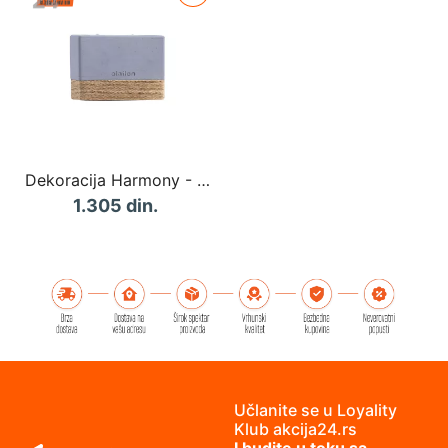
Dekoracija Harmony - Grey
1.305 din.
Učlanite se u Loyality
Klub akcija24.rs
I budite u toku sa