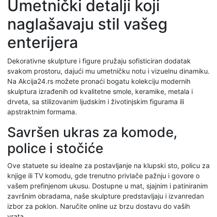
Umetnički detalji koji
naglašavaju stil vašeg
enterijera
Dekorativne skulpture i figure pružaju sofisticiran dodatak
svakom prostoru, dajući mu umetničku notu i vizuelnu dinamiku.
Na Akcija24.rs možete pronaći bogatu kolekciju modernih
skulptura izrađenih od kvalitetne smole, keramike, metala i
drveta, sa stilizovanim ljudskim i životinjskim figurama ili
apstraktnim formama.
Savršen ukras za komode,
police i stočiće
Ove statuete su idealne za postavljanje na klupski sto, policu za
knjige ili TV komodu, gde trenutno privlače pažnju i govore o
vašem prefinjenom ukusu. Dostupne u mat, sjajnim i patiniranim
završnim obradama, naše skulpture predstavljaju i izvanredan
izbor za poklon. Naručite online uz brzu dostavu do vaših
vrata.