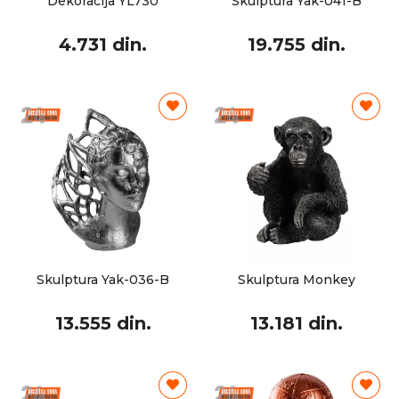
Dekoracija YL730
Skulptura Yak-041-B
4.731 din.
19.755 din.
Skulptura Yak-036-B
Skulptura Monkey
13.555 din.
13.181 din.