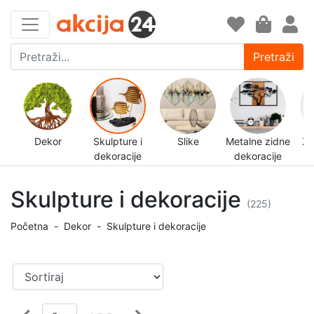
Pretraži
Dekor
Skulpture i
Slike
Metalne zidne
Zi
dekoracije
dekoracije
Skulpture i dekoracije
(225)
Početna
-
Dekor
-
Skulpture i dekoracije