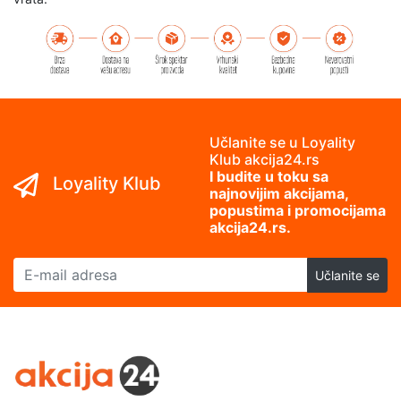
Učlanite se u Loyality
Klub akcija24.rs
I budite u toku sa
Loyality Klub
najnovijim akcijama,
popustima i promocijama
akcija24.rs.
E-mail adresa
Učlanite se