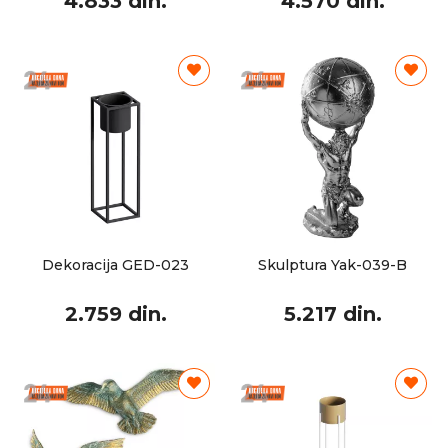
4.833 din.
4.570 din.
Dekoracija GED-023
Skulptura Yak-039-B
2.759 din.
5.217 din.